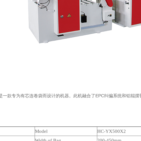
00X2是一款专为有芯连卷袋而设计的机器。此机融合了EPC纠偏系统和铝
Model
HC-
YX5
0
0X2
Width of Bag
200-
4
50mm