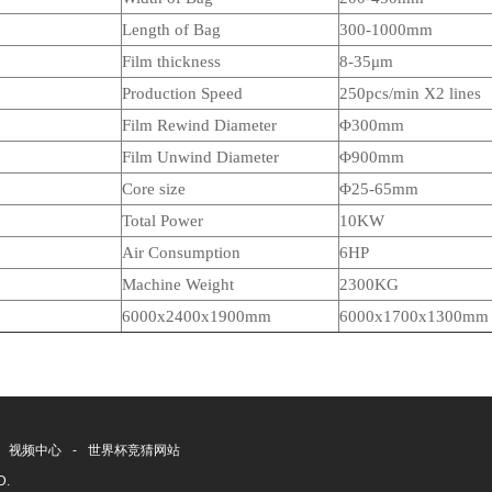
Length of Bag
30
0-1000mm
Film thickness
8
-35μm
Production Speed
250
pcs/min X2
lines
Film Rewind Diameter
Φ
30
0mm
Film Unwind Diameter
Φ900mm
Core size
Φ
25-65mm
Total Power
1
0
KW
Air Consumption
6HP
Machine Weight
23
00KG
6000x2400x1900mm
6000x
17
00x1
3
00mm
视频中心
-
世界杯竞猜网站
ED.