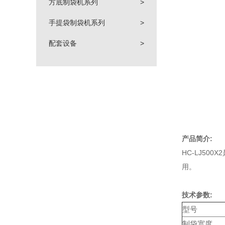
方底制袋机系列
>
手提袋制袋机系列
>
配套设备
>
产品简介:
HC-LJ5
用。
技术参数:
型号
制袋宽度