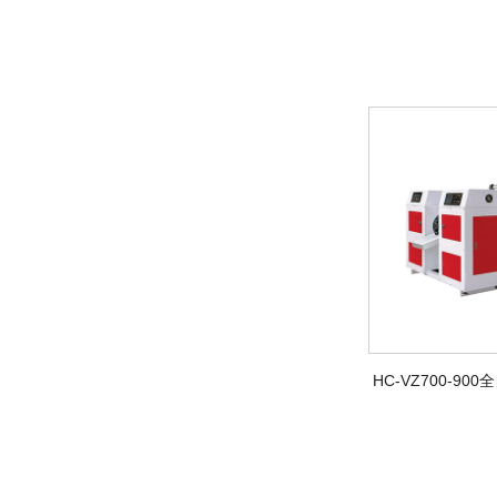
HC-VZ700-9