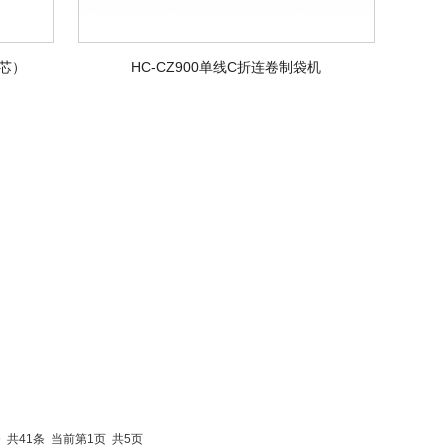
无芯）
HC-CZ900单线C折连卷制袋机
共41条 当前第1页 共5页