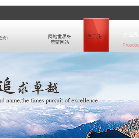
产品展
网站世界杯
关于我们
竞猜网站
Prouduc