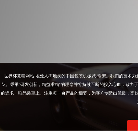
世界杯竞猜网站 地处人杰地灵的中国包装机械城-瑞安。我们的技术
队。秉承“研发创新，精益求精”的理念并将持续不断的投入心血，致力
的追求，唯品质至上。注重每一台产品的细节，为客户制造出优质，高