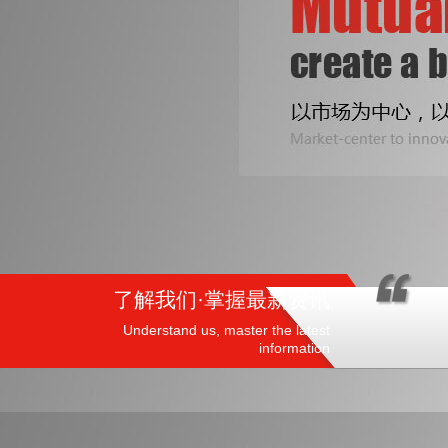
了解我们·掌握最新资讯
Understand us, master the latest
information
产品分类
/ PRODUCT